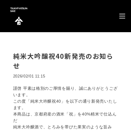
純米大吟醸祝40新発売のお知ら
せ
2026/02/01 11:15
謹啓 平素は格別のご厚情を賜り、誠にありがとうござ
います。
この度「純米大吟醸祝40」を以下の通り新発売いたし
ます。
本商品は、京都府産の酒米「祝」を40%精米で仕込ん
だ
純米大吟醸酒で、とろみを帯びた果実のような旨み